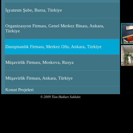
İşyatırım Şube, Bursa, Türkiye
Organizasyon Firması, Genel Merkez Binası, Ankara,
Türkiye
Danışmanlık Firması, Merkez Ofis, Ankara, Türkiye
Müşavirlik Firması, Moskova, Rusya
Müşavirlik Firması, Ankara, Türkiye
Konut Projeleri
© 2009 Tüm Hakları Saklıdır.